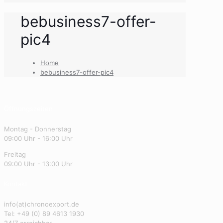
bebusiness7-offer-
pic4
Home
bebusiness7-offer-pic4
Öffnungszeiten
Montag - Donnerstag
09:00 Uhr - 16:00 Uhr
Freitag
09:00 Uhr - 13:00 Uhr
Kontakt
info(at)chronoexport.de
Tel: +49 (0) 89 4613 1930